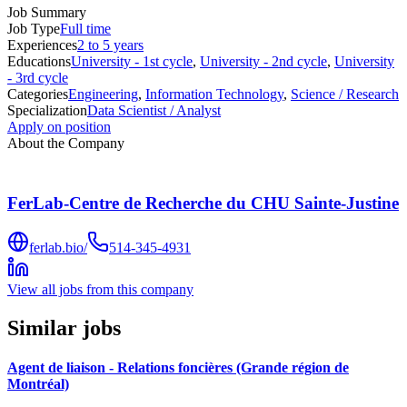
Job Summary
Job Type
Full time
Experiences
2 to 5 years
Educations
University - 1st cycle
,
University - 2nd cycle
,
University
- 3rd cycle
Categories
Engineering
,
Information Technology
,
Science / Research
Specialization
Data Scientist / Analyst
Apply on position
About the Company
FerLab-Centre de Recherche du CHU Sainte-Justine
ferlab.bio/
514-345-4931
View all jobs from this company
Similar jobs
Agent de liaison - Relations foncières (Grande région de
Montréal)