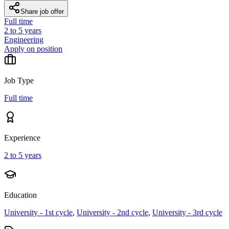
Share job offer
Full time
2 to 5 years
Engineering
Apply on position
Job Type
Full time
Experience
2 to 5 years
Education
University - 1st cycle
,
University - 2nd cycle
,
University - 3rd cycle