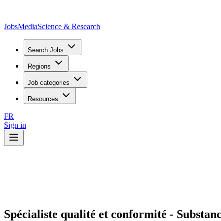
JobsMedia
Science & Research
Search Jobs
Regions
Job categories
Resources
FR
Sign in
Spécialiste qualité et conformité - Substan