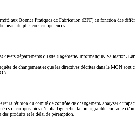
nformité aux Bonnes Pratiques de Fabrication (BPF) en fonction des diff
mbinaison de plusieurs compétences.
ivers départements du site (Ingénierie, Informatique, Validation, Labo
a requête de changement et que les directives décrites dans le MON sont
s MON
arer la réunion du comité de contrôle de changement, analyser d’impact, 
emières et composantes d’emballage selon la monographie courante et/ou 
 des produits et le délai de péremption.