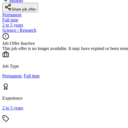
Mirabel
Share job offer
Permanent
Full time
2 to 5 years
Science / Research
Job Offer Inactive
This job offer is no longer available. It may have expired or been re
Job Type
Permanent
,
Full time
Experience
2 to 5 years