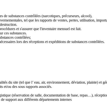
es de substances contrôlées (narcotiques, précurseurs, alcool),
rnementales, tel que les rapports de ventes, pertes, utilisation, importa
 destruction.
océdures et s'assurer que l'inventaire mensuel est fait.
pour ces substances.
ubstances contrôlées;
 nécessaires lors des réceptions et expéditions de substances contrôlées.
és du site (tel que l’ eau, air, environnement, déviation, plainte) et gé
s et/ou des sous rapports associés.
ogistique (réservation de salle, documentation de base, repas…), récepti
de support aux différents départements internes